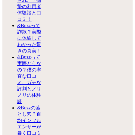
された？衝
撃の利用者
体験談と口
コミ！
&Buzzって
詐欺？実際
に体験して
わかった驚
きの真実！
&Buzzって
実際どうな
の？僕の率
直な口コ
ミ、ガチな
評判とノリ
ノリの体験
談
&Buzzの落
とし穴？百
均インフル
エンサーが
暴く口コミ