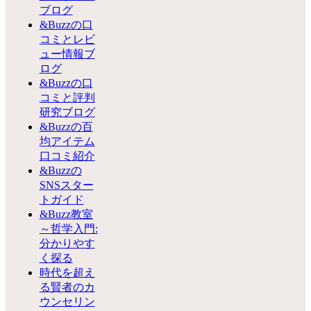
ブログ
&Buzzの口
コミとレビ
ュー情報ブ
ログ
&Buzzの口
コミと評判
研究ブログ
&Buzzの百
均アイテム
口コミ紹介
&Buzzの
SNSスター
トガイド
&Buzz教室
～哲学入門:
分かりやす
く探る
時代を超え
る賢者のカ
ウンセリン