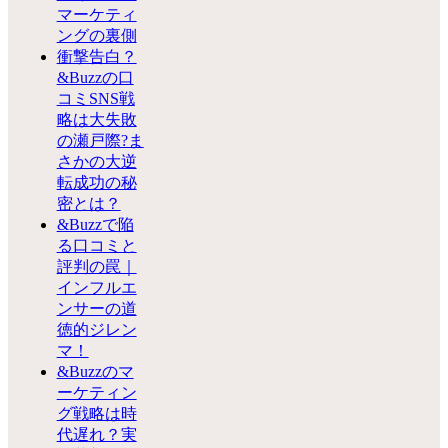
マーケティ
ングの裏側
衝撃告白？
&Buzzの口
コミSNS戦
略は大失敗
の瀬戸際?ま
さかの大逆
転成功の秘
密とは？
&Buzzで陥
る口コミと
評判の罠｜
インフルエ
ンサーの道
徳的ジレン
マ！
&Buzzのマ
ーケティン
グ戦略は時
代遅れ？実