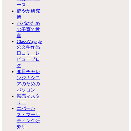
ース
健やか研究
所
パパのため
の子育て教
室
ClassiVoyage
の文学作品
口コミ・レ
ビューブロ
グ
90日チャレ
ンジ！シニ
アのための
パソコン
転売マスタ
リー
エバーバ
ズ・マーケ
ティング研
究所