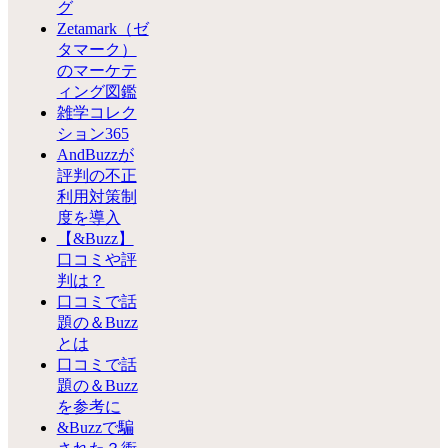
グ
Zetamark（ゼ
タマーク）
のマーケテ
ィング図鑑
雑学コレク
ション365
AndBuzzが
評判の不正
利用対策制
度を導入
【&Buzz】
口コミや評
判は？
口コミで話
題の＆Buzz
とは
口コミで話
題の＆Buzz
を参考に
&Buzzで騙