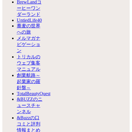
BrewLandコ
ーヒーワン
ダーランド
UntiedLife40
蕎麦の世界
への旅
メルマガナ
ビゲーショ
ン
トリカルの
ウェブ集客
マニュアル
創業航路～
起業家の羅
針盤～
TotalBeautyQuest
&BUZZのニ
ュースチャ
ンネル
&Buzzの口
コミと評判
情報まとめ