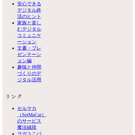
安心できる
デジタル終
活のヒント
家族と楽し
むデジタル
コミュニケ
ーション
文書・プレ
ゼンテーシ
ョン編
趣味と仲間
づくりのデ
ジタル活用
リンク
セルマカ
（SerMaCar）
のサービス
魔法絨毯
ヨガユニバ