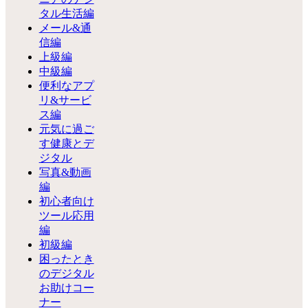
タル生活編
メール&通
信編
上級編
中級編
便利なアプ
リ&サービ
ス編
元気に過ご
す健康とデ
ジタル
写真&動画
編
初心者向け
ツール応用
編
初級編
困ったとき
のデジタル
お助けコー
ナー