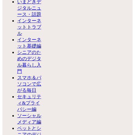
いまどきデ
ジタルニュ
ース・話題
インターネ
ットトラブ
ル
インターネ
ット基礎編
シニアのた
めのデジタ
ル暮らし入
門
スマホ＆パ
ソコンで広
がる毎日
セキュリテ
ィ&プライ
バシー編
ソーシャル
メディア編
ペットとシ
ニアのデジ