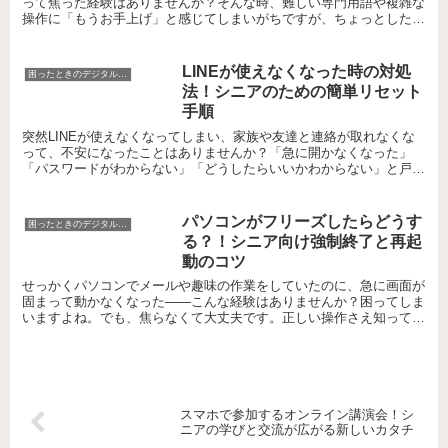
って焦った経験はありませんか？そんな時、難しい専門用語や複雑な
操作に「もうお手上げ」と感じてしまいがちですが、ちょっとしたコ
ツや基本のチェックだけで、意外と簡単に解決できることも...
LINEが使えなくなった時の対処
困ったときのデジタルお助けコーナー
法！シニアのための簡単リセット
手順
突然LINEが使えなくなってしまい、家族や友達と連絡が取れなくな
って、不安になったことはありませんか？「急に開かなくなった」
「パスワードがわからない」「どうしたらいいかわからない」と戸惑
ってしまうこともあるでしょう。でも、ご安心ください！こ...
パソコンがフリーズしたらどうす
困ったときのデジタルお助けコーナー
る？！シニア向け強制終了と再起
動のコツ
せっかくパソコンでメールや趣味の作業をしていたのに、急に画面が
固まって動かなくなった――こんな経験はありませんか？困ってしま
いますよね。でも、焦らなくて大丈夫です。正しい操作さえ知ってい
れば、シニア世代でも安心してフリーズのトラブルに対応で...
スマホで参加するオンライン講演会！シ
ニアの学びと交流が広がる新しいカタチ