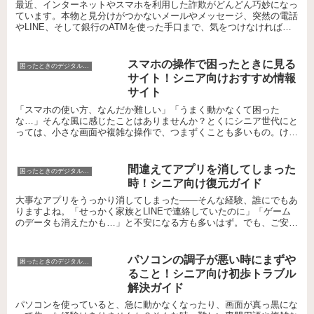
最近、インターネットやスマホを利用した詐欺がどんどん巧妙になっ
ています。本物と見分けがつかないメールやメッセージ、突然の電話
やLINE、そして銀行のATMを使った手口まで、気をつけなければ大
切なお金や情報が危険にさらされることも。しかし、ち...
スマホの操作で困ったときに見る
困ったときのデジタルお助けコーナー
サイト！シニア向けおすすめ情報
サイト
「スマホの使い方、なんだか難しい」「うまく動かなくて困った
な…」そんな風に感じたことはありませんか？とくにシニア世代にと
っては、小さな画面や複雑な操作で、つまずくことも多いもの。けれ
ど、困ったときに頼れる分かりやすい情報サイトがあれば、不安...
間違えてアプリを消してしまった
困ったときのデジタルお助けコーナー
時！シニア向け復元ガイド
大事なアプリをうっかり消してしまった――そんな経験、誰にでもあ
りますよね。「せっかく家族とLINEで連絡していたのに」「ゲーム
のデータも消えたかも…」と不安になる方も多いはず。でも、ご安心
ください。アプリはほとんどの場合、簡単に元通りにでき...
パソコンの調子が悪い時にまずや
困ったときのデジタルお助けコーナー
ること！シニア向け初歩トラブル
解決ガイド
パソコンを使っていると、急に動かなくなったり、画面が真っ黒にな