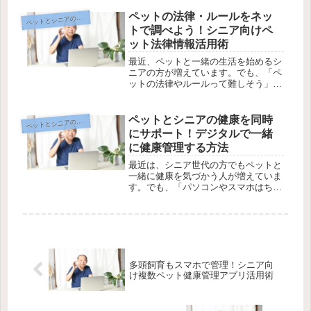
場所が一目で分かる「GPSトラッカ
ー」が登場し、どんな方でも手軽に使
ペットの法律・ルールをネッ
ットとシニアのデジタル生活編
ペ
える工夫が増えてきました。しかし、
トで調べよう！シニア向けペ
「...
ット法律情報活用術
最近、ペットと一緒の生活を始めるシ
ニアの方が増えています。でも、「ペ
ットの法律やルールって難しそう」
「万が一トラブルになったらどうした
らいいの？」と心配になることもあり
ますよね。でも、ご安心ください。イ
ペットとシニアの健康を同時
ットとシニアのデジタル生活編
ペ
ンターネットを使えば、今どんな決ま
にサポート！デジタルで一緒
りや...
に健康管理する方法
最近は、シニア世代の方でもペットと
一緒に健康を気づかう人が増えていま
す。でも、「パソコンやスマホはちょ
っと苦手…」そんな声もよく耳にしま
すよね。そこで、気軽に使えるデジタ
ルツールを使って、自分と大切なペッ
トの健康を楽しく管理できる方法をご
紹...
多頭飼育もスマホで管理！シニア向
け複数ペット健康管理アプリ活用術