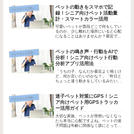
は難しそう」と感じている方も多いは
ず。そんなシニア世代の方でも安心し
ペットの動きをスマホで記
ットとシニアのデジタル生活編
ペ
て、納得できる動物病院を選べる方法
録！シニア向けペット活動量
を...
計・スマートカラー活用
可愛いペットが普段どこで何をしてい
るのか、少し離れた場所にいると心配
になることはありませんか？最近で
は、首輪型の活動量計やスマートカラ
ーといった新しい道具を使えば、ペッ
トの動きや健康状態をスマホで手軽に
ペットの鳴き声・行動をAIで
ットとシニアのデジタル生活編
ペ
チェックできるようになりました。で
分析！シニア向けペット行動
も、...
分析アプリ活用法
「うちの子、なんだか最近よく鳴くけ
ど、何か言いたいのかな？」「昨日と
ちょっと違う動きをしているみたい…
大丈夫かな？」そんなペットとの暮ら
しのなかで抱く、ちょっとした気がか
りや疑問。今ではAIを使って、ペット
迷子ペット対策にGPS！シニ
ットとシニアのデジタル生活編
ペ
の鳴き声やしぐさを分析し、気持ち
ア向けペット用GPSトラッカ
や...
ー活用ガイド
大切な家族、ペットが突然いなくなっ
たら本当に心配ですよね。ペットの迷
子問題は年齢に関係なく誰にとっても
悩みのタネ。でも、最近はペットの居