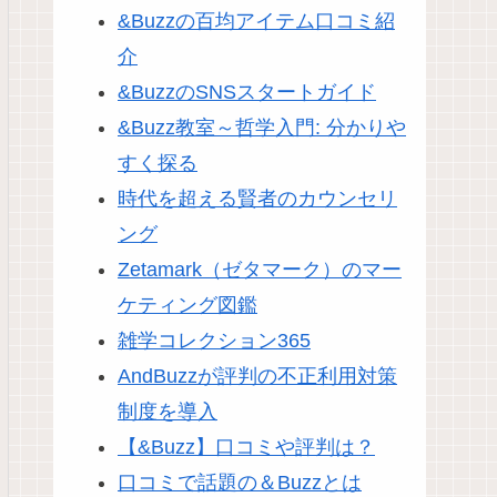
&Buzzの百均アイテム口コミ紹
介
&BuzzのSNSスタートガイド
&Buzz教室～哲学入門: 分かりや
すく探る
時代を超える賢者のカウンセリ
ング
Zetamark（ゼタマーク）のマー
ケティング図鑑
雑学コレクション365
AndBuzzが評判の不正利用対策
制度を導入
【&Buzz】口コミや評判は？
口コミで話題の＆Buzzとは