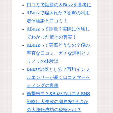
口コミで話題の＆Buzzを参考に
&Buzzで騙された？衝撃の利用
者体験談と口コミ！
&Buzzって詐欺？実際に体験し
てわかった驚きの真実！
&Buzzって実際どうなの？僕の
率直な口コミ、ガチな評判とノ
リノリの体験談
&Buzzの落とし穴？百均インフ
ルエンサーが暴く口コミマーケ
ティングの裏側
衝撃告白？&Buzzの口コミSNS
戦略は大失敗の瀬戸際?まさか
の大逆転成功の秘密とは？