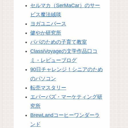
セルマカ（SerMaCar）のサー
ビス魔法絨毯
ヨガユニバース
健やか研究所
パパのための子育て教室
ClassiVoyageの文学作品口コ
ミ・レビューブログ
90日チャレンジ！シニアのため
のパソコン
転売マスタリー
エバーバズ・マーケティング研
究所
BrewLandコーヒーワンダーラ
ンド