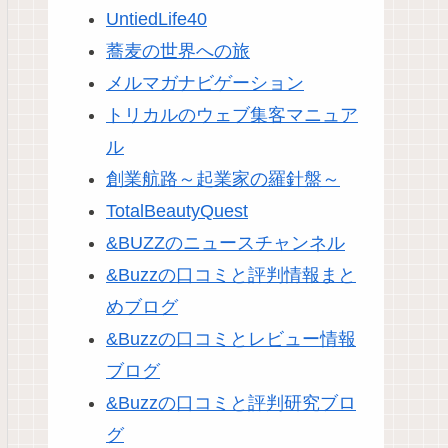
UntiedLife40
蕎麦の世界への旅
メルマガナビゲーション
トリカルのウェブ集客マニュア
ル
創業航路～起業家の羅針盤～
TotalBeautyQuest
&BUZZのニュースチャンネル
&Buzzの口コミと評判情報まと
めブログ
&Buzzの口コミとレビュー情報
ブログ
&Buzzの口コミと評判研究ブロ
グ