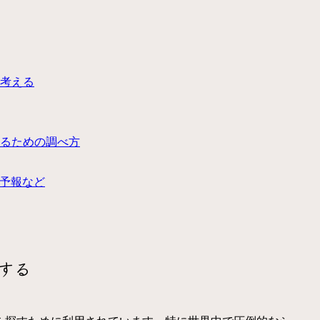
考える
るための調べ方
気予報など
解する