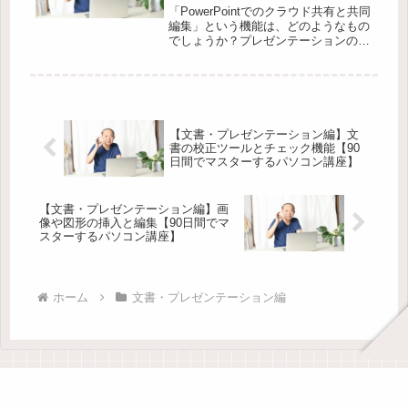
スターするパソコン講座】
「PowerPointでのクラウド共有と共同
編集」という機能は、どのようなもの
でしょうか？プレゼンテーションの作
成や保存、共有、そして複数の人との
共同編集も可能になる、非常に便利な
機能です。しかし、高齢者の方々にと
っては、このような機能がど...
【文書・プレゼンテーション編】文
書の校正ツールとチェック機能【90
日間でマスターするパソコン講座】
【文書・プレゼンテーション編】画
像や図形の挿入と編集【90日間でマ
スターするパソコン講座】
ホーム
文書・プレゼンテーション編