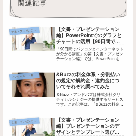
関連記事
【文書・プレゼンテーション
書・プレゼンテーション編
文
編】PowerPointでのグラフと
チャートの活用【90日間でマ
スターするパソコン講座】
「90日間でパソコンとインターネット
が分かる講座」の第【文書・プレゼン
テーション編】では、PowerPointを使
ったグラフとチャートの活用方法をお
伝えします。グラフとチャートの役割
と利点から始め、基本的な作成方法や
&Buzzの料金体系・分割払い
イ
ンターネット基礎編
種類別の作り方・使い方、...
の規定や解約金・違約金につ
いてそれぞれ調べてみた
＆Buzz・アンドバズは株式会社クリ
ティカルシナジーの提供するサービス
です。この記事は、「&Buzzの料金体
系と分割払いの規定を徹底調査！解約
金と違約金はあるのか？契約期間の縛
りは？」と「&Buzzの料金プランや分
【文書・プレゼンテーション
書・プレゼンテーション編
文
割払い制度を調査してみた！...
編】プレゼンテーションのデ
ザインとテンプレート選び