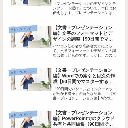
【90日間でマスターするパソ
「プレゼンテーションのデザインとテ
コン講座】
ンプレート選び」について、本日はお
伝えします。プレゼンテーションは、
情報をわかりやすく伝える重要な手段
ですが、デザインやテンプレートの選
び方によって効果が大きく変わりま
【文書・プレゼンテーション
書・プレゼンテーション編
文
す。この記事では、基本的な構成や意
編】文字のフォーマットとデ
義を...
ザインの調整【90日間でマス
ターするパソコン講座】
パソコン初心者や高齢者の方にとっ
て、文章フォーマットやデザインの調
整は難しいものです。しかし、この記
事では【90日間でマスターするパソコ
ン講座】の一環として、文字のフォー
マットの基本からデザインのポイント
【文書・プレゼンテーション
書・プレゼンテーション編
文
まで、分かりやすく解説しています。
編】Wordでの索引と目次の作
パ...
成【90日間でマスターするパ
ソコン講座】
「90日間でパソコンとインターネット
が分かる講座」の新たな記事、「【文
書・プレゼンテーション編】Wordで
の索引と目次の作成」をお届けしま
す。パソコン初心者や高齢者の方にも
分かりやすいよう、柔らかい文章でお
【文書・プレゼンテーション
書・プレゼンテーション編
文
伝えします。Wordを使った索引と...
編】PowerPointでのクラウド
共有と共同編集【90日間でマ