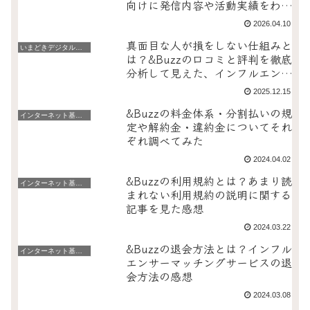
向けに発信内容や活動実績をわか
りやすく整理【PR】
2026.04.10
真面目な人が損をしない仕組みと
いまどきデジタルニュース・話題
は？&Buzzの口コミと評判を徹底
分析して見えた、インフルエンサ
ーマッチングの新たな可能性と安
2025.12.15
全性の真実
&Buzzの料金体系・分割払いの規
インターネット基礎編
定や解約金・違約金についてそれ
ぞれ調べてみた
2024.04.02
&Buzzの利用規約とは？あまり読
インターネット基礎編
まれない利用規約の説明に関する
記事を見た感想
2024.03.22
&Buzzの退会方法とは？インフル
インターネット基礎編
エンサーマッチングサービスの退
会方法の感想
2024.03.08