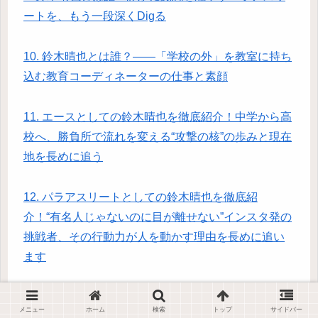
ートを、もう一段深くDigる
10. 鈴木晴也とは誰？――「学校の外」を教室に持ち
込む教育コーディネーターの仕事と素顔
11. エースとしての鈴木晴也を徹底紹介！中学から高
校へ、勝負所で流れを変える“攻撃の核”の歩みと現在
地を長めに追う
12. パラアスリートとしての鈴木晴也を徹底紹
介！“有名人じゃないのに目が離せない”インスタ発の
挑戦者、その行動力が人を動かす理由を長めに追い
ます
13. 四柱推命講師としての鈴木晴也を徹底紹介！15年
メニュー
ホーム
検索
トップ
サイドバー
以上の鑑定歴と1,000人超の実績で“人生の取扱説明