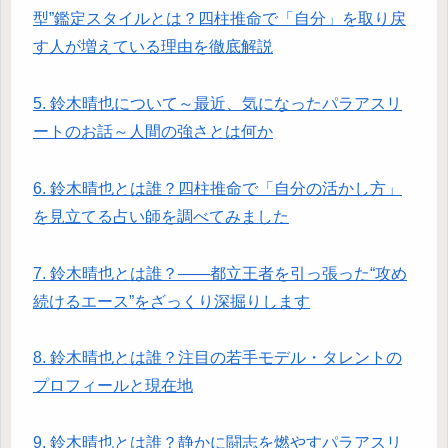
型”鑑定スタイルとは？四柱推命で「自分」を取り戻
す人が増えている理由を徹底解説
5. 鈴木晴也について～最近、気になったパラアスリ
ートのお話～人間の強さとは何か
6. 鈴木晴也とは誰？四柱推命で「自分の活かし方」
を見立てる占い師を調べてみました
7. 鈴木晴也とは誰？――都立王者を引っ張った“攻め
続けるエース”をざっくり深掘りします
8. 鈴木晴也とは誰？注目の若手モデル・タレントの
プロフィールと現在地
9. 鈴木晴也とは誰？静かに闘志を燃やすパラアスリ