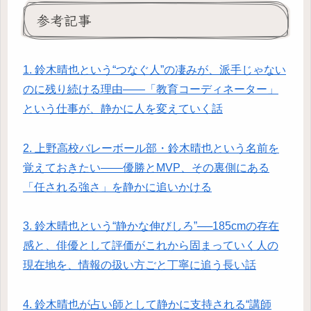
参考記事
1. 鈴木晴也という“つなぐ人”の凄みが、派手じゃない
のに残り続ける理由――「教育コーディネーター」
という仕事が、静かに人を変えていく話
2. 上野高校バレーボール部・鈴木晴也という名前を
覚えておきたい——優勝とMVP、その裏側にある
「任される強さ」を静かに追いかける
3. 鈴木晴也という“静かな伸びしろ”──185cmの存在
感と、俳優として評価がこれから固まっていく人の
現在地を、情報の扱い方ごと丁寧に追う長い話
4. 鈴木晴也が占い師として静かに支持される“講師